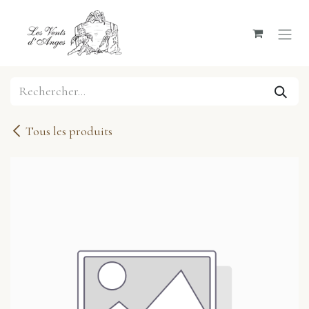
Se rendre au contenu
Tous les produits