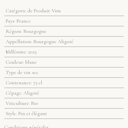
Catégorie de Produit
:
Vins
Pays
:
France
Région
:
Bourgogne
Appellation
:
Bourgogne Aligoté
Millésime
:
2023
Couleur
:
blanc
Type de vin
:
sec
Contenance
:
75 cl
Cépage
:
Aligoté
Viticulture
:
Bio
Style
:
Fin et élégant
Conditions générales