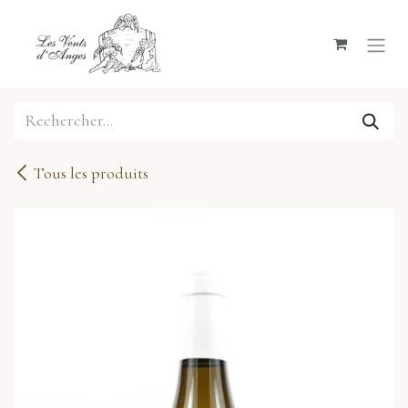
Se rendre au contenu
Tous les produits