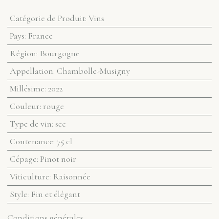
Catégorie de Produit
:
Vins
Pays
:
France
Région
:
Bourgogne
Appellation
:
Chambolle-Musigny
Millésime
:
2022
Couleur
:
rouge
Type de vin
:
sec
Contenance
:
75 cl
Cépage
:
Pinot noir
Viticulture
:
Raisonnée
Style
:
Fin et élégant
Conditions générales