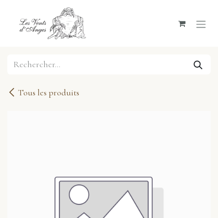
Se rendre au contenu
Tous les produits