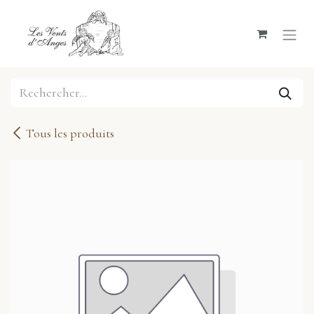
Se rendre au contenu
Tous les produits