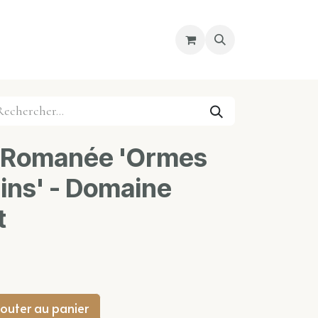
re magasin
Nous découvrir
Cours
-Romanée 'Ormes
ins' - Domaine
t
outer au panier