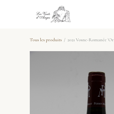
Se rendre au contenu
E-Shop
No
Tous les produits
2021 Vosne-Romanée 'Or