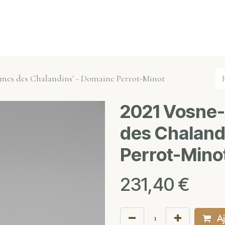
s événements
Nos actualités
Nos partenaires
Not
mes des Chalandins' - Domaine Perrot-Minot
2021 Vosne
des Chaland
Perrot-Mino
231,40
€
Aj