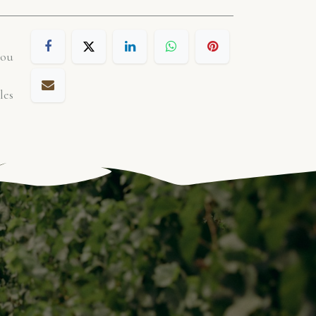
 ou
les