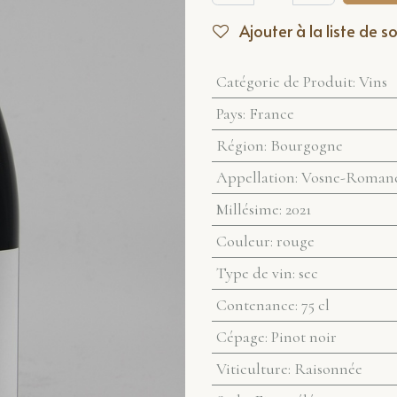
Ajouter à la liste de s
Catégorie de Produit
:
Vins
Pays
:
France
Région
:
Bourgogne
Appellation
:
Vosne-Roman
Millésime
:
2021
Couleur
:
rouge
Type de vin
:
sec
Contenance
:
75 cl
Cépage
:
Pinot noir
Viticulture
:
Raisonnée