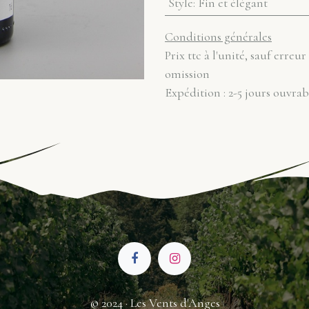
Style
:
Fin et élégant
Conditions générales
Prix ttc à l'unité, sauf erreur
omission
Expédition : 2-5 jours ouvrab
© 2024 · Les Vents d'Anges