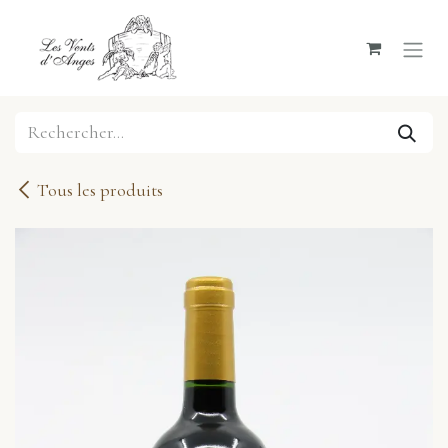
Se rendre au contenu
Tous les produits