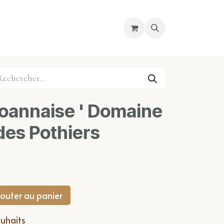
re magasin
Nous découvrir
Cours
oannaise ' Domaine
des Pothiers
outer au panier
ouhaits