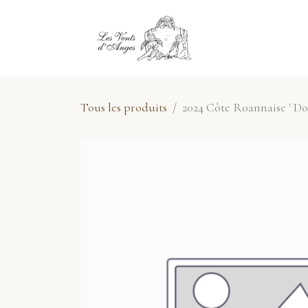
Se rendre au contenu
E-Shop
No
Tous les produits
2024 Côte Roannaise ' Do