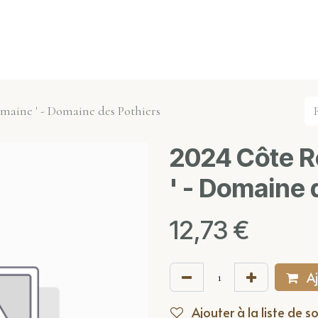
s événements
Nos actualités
Nos partenaires
Not
maine ' - Domaine des Pothiers
2024 Côte R
' - Domaine 
12,73
€
Aj
Ajouter à la liste de s