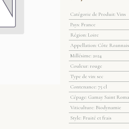
Catégorie de Produit
:
Vins
Pays
:
France
Région
:
Loire
Appellation
:
Côte Roannais
Millésime
:
2024
Couleur
:
rouge
Type de vin
:
sec
Contenance
:
75 cl
Cépage
:
Gamay Saint Roma
Viticulture
:
Biodynamie
Style
:
Fruité et frais