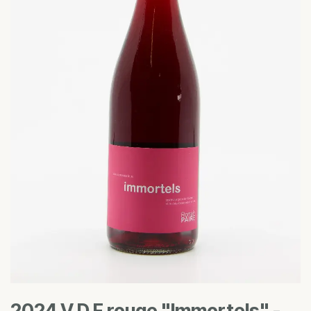
2024 V D F rouge "Immortels" -