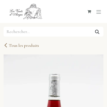
Se rendre au contenu
Tous les produits