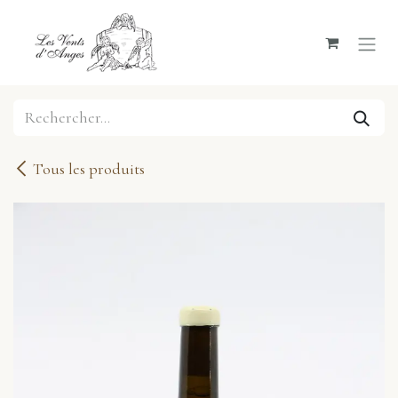
Se rendre au contenu
Tous les produits