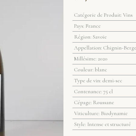
Catégorie de Produit
:
Vins
Pays
:
France
Région
:
Savoie
Appellation
:
Chignin-Berg
Millésime
:
2020
Couleur
:
blanc
Type de vin
:
demi-sec
Contenance
:
75 cl
Cépage
:
Roussane
Viticulture
:
Biodynamie
Style
:
Intense et structuré