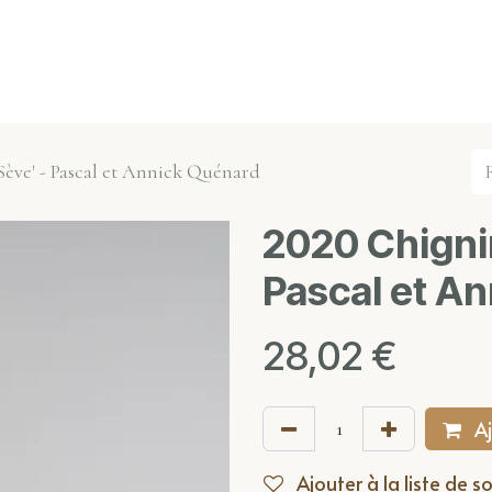
s événements
Nos actualités
Nos partenaires
Not
Sève' - Pascal et Annick Quénard
2020 Chigni
Pascal et A
28,02
€
Aj
Ajouter à la liste de s