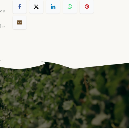
 ou
les