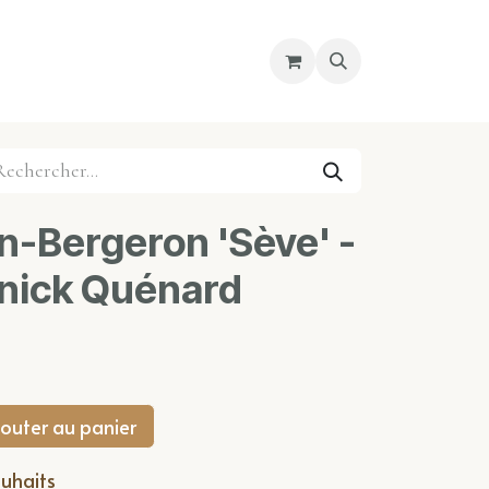
re magasin
Nous découvrir
Cours
n-Bergeron 'Sève' -
nnick Quénard
outer au panier
ouhaits