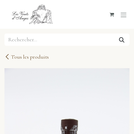
Se rendre au contenu
Tous les produits