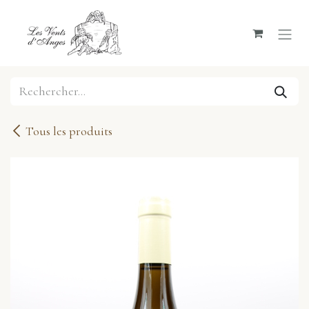
Se rendre au contenu
Tous les produits