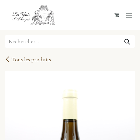
Se rendre au contenu
Tous les produits