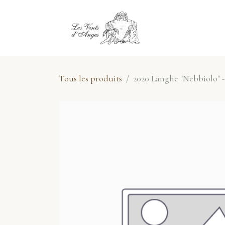
Se rendre au contenu
E-Shop
No
Tous les produits
2020 Langhe "Nebbiolo" 