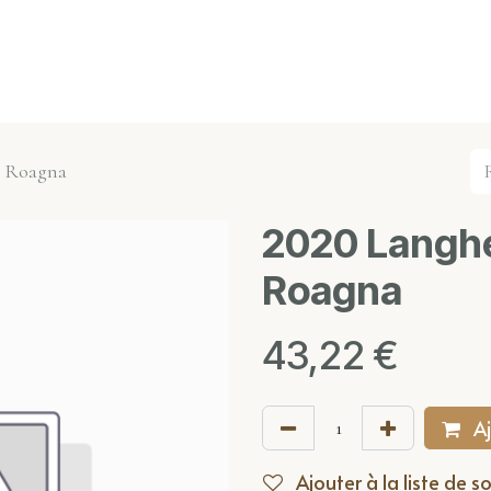
s événements
Nos actualités
Nos partenaires
Not
- Roagna
2020 Langhe
Roagna
43,22
€
Aj
Ajouter à la liste de s