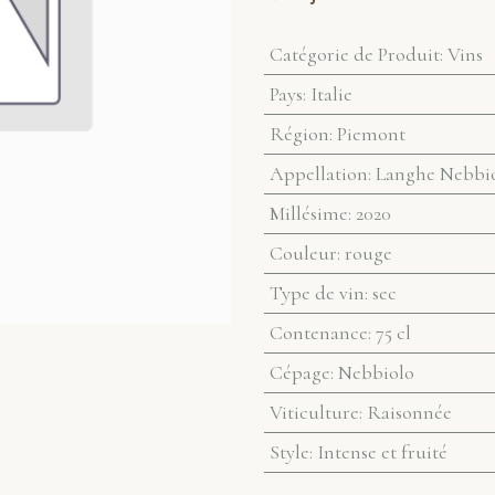
Catégorie de Produit
:
Vins
Pays
:
Italie
Région
:
Piemont
Appellation
:
Langhe Nebbi
Millésime
:
2020
Couleur
:
rouge
Type de vin
:
sec
Contenance
:
75 cl
Cépage
:
Nebbiolo
Viticulture
:
Raisonnée
Style
:
Intense et fruité