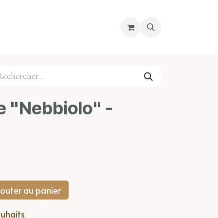
re magasin
Nous découvrir
Cours
 "Nebbiolo" -
outer au panier
ouhaits