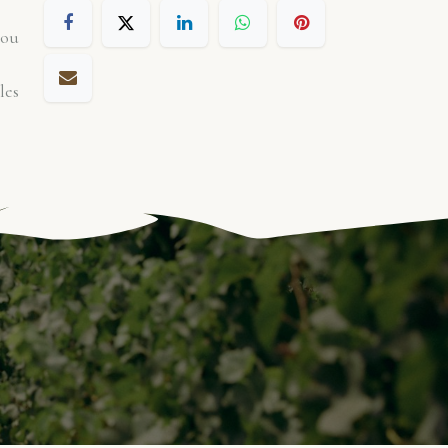
 ou
les