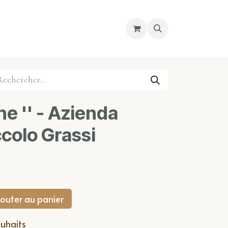
re magasin
Nous découvrir
Cours
e '' - Azienda
colo Grassi
outer au panier
ouhaits