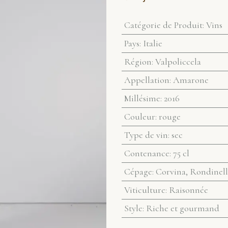
Catégorie de Produit
:
Vins
Pays
:
Italie
Région
:
Valpoliccela
Appellation
:
Amarone
Millésime
:
2016
Couleur
:
rouge
Type de vin
:
sec
Contenance
:
75 cl
Cépage
:
Corvina, Rondinel
Viticulture
:
Raisonnée
Style
:
Riche et gourmand