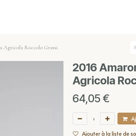
s événements
Nos actualités
Nos partenaires
Not
a Agricola Roccolo Grassi
2016 Amaron
Agricola Roc
64,05
€
Aj
Ajouter à la liste de s