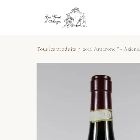
Se rendre au contenu
E-Shop
No
Tous les produits
2016 Amarone '' - Aziend