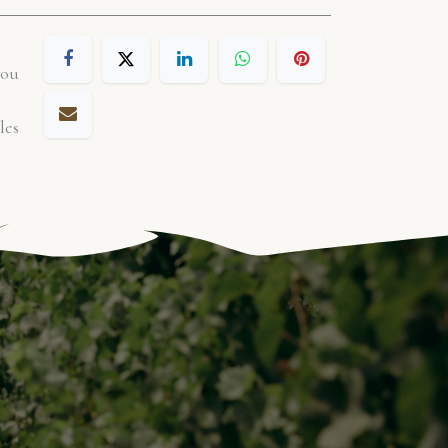
 ou
les