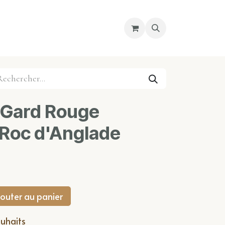
re magasin
Nous découvrir
Cours
 Gard Rouge
 Roc d'Anglade
outer au panier
ouhaits