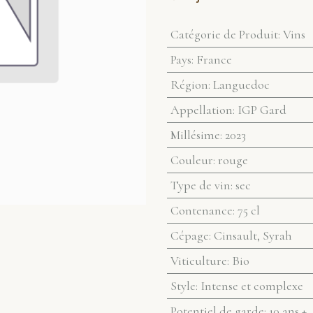
Catégorie de Produit
:
Vins
Pays
:
France
Région
:
Languedoc
Appellation
:
IGP Gard
Millésime
:
2023
Couleur
:
rouge
Type de vin
:
sec
Contenance
:
75 cl
Cépage
:
Cinsault, Syrah
Viticulture
:
Bio
Style
:
Intense et complexe
Potentiel de garde
:
10 ans +