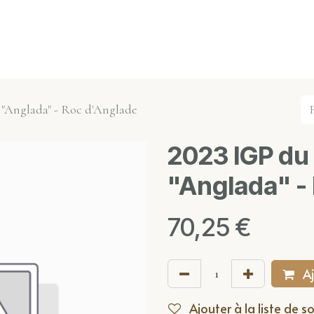
s événements
Nos actualités
Nos partenaires
Not
"Anglada" - Roc d'Anglade
2023 IGP du
"Anglada" -
70,25
€
Aj
Ajouter à la liste de s