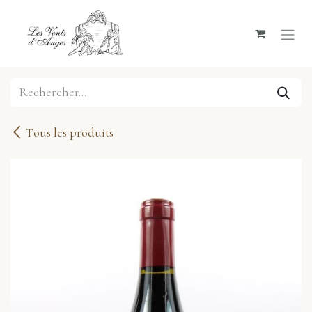
Se rendre au contenu
Tous les produits