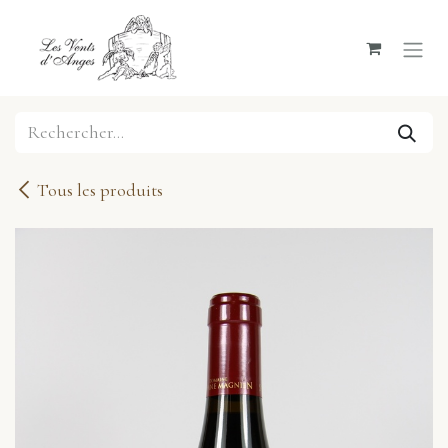
Se rendre au contenu
Tous les produits