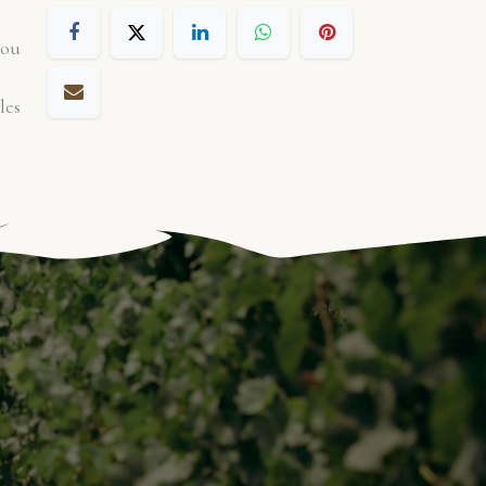
 ou
les