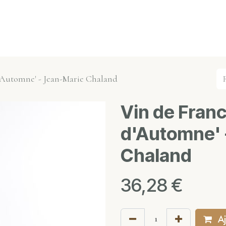
s événements
Nos actualités
Nos partenaires
Not
d'Automne' - Jean-Marie Chaland
Vin de Fran
d'Automne' 
Chaland
36,28
€
Aj