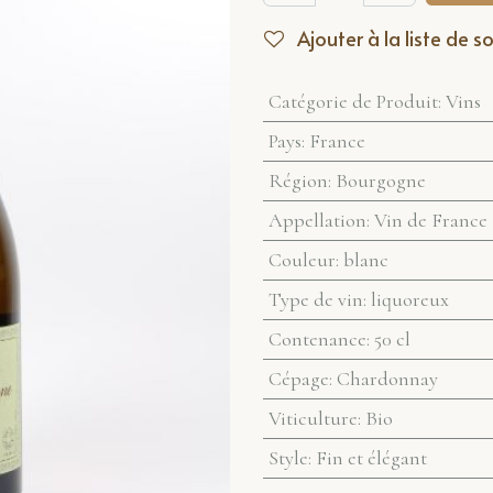
Ajouter à la liste de s
Catégorie de Produit
:
Vins
Pays
:
France
Région
:
Bourgogne
Appellation
:
Vin de France
Couleur
:
blanc
Type de vin
:
liquoreux
Contenance
:
50 cl
Cépage
:
Chardonnay
Viticulture
:
Bio
Style
:
Fin et élégant