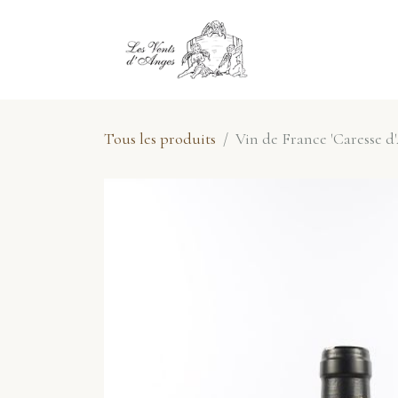
Se rendre au contenu
E-Shop
No
Tous les produits
Vin de France 'Caresse 