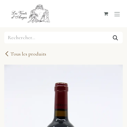
Se rendre au contenu
Tous les produits