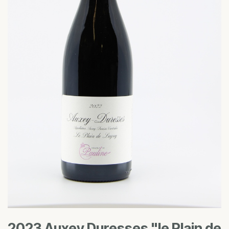
2023 Auxey Duresses "le Plain de