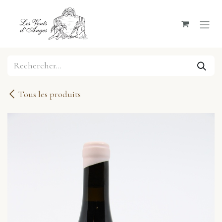
Se rendre au contenu
Tous les produits