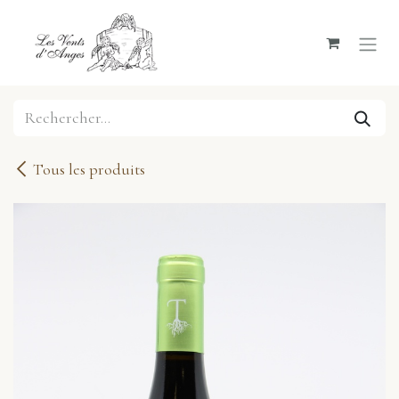
Se rendre au contenu
Tous les produits