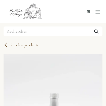
Se rendre au contenu
Tous les produits