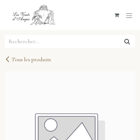
Se rendre au contenu
Tous les produits