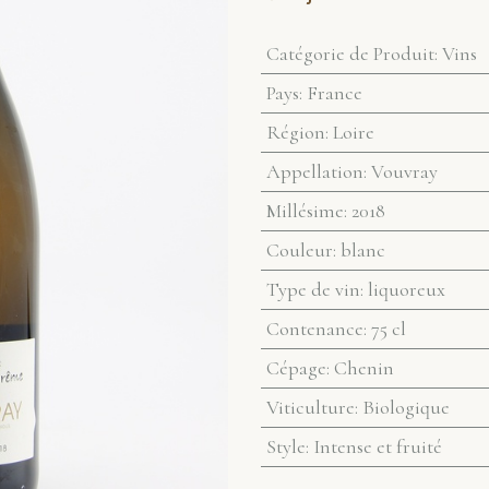
Catégorie de Produit
:
Vins
Pays
:
France
Région
:
Loire
Appellation
:
Vouvray
Millésime
:
2018
Couleur
:
blanc
Type de vin
:
liquoreux
Contenance
:
75 cl
Cépage
:
Chenin
Viticulture
:
Biologique
Style
:
Intense et fruité