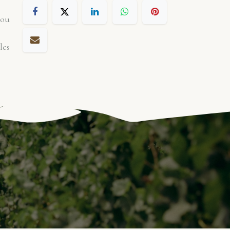
 ou
les