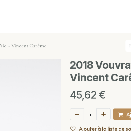
s événements
Nos actualités
Nos partenaires
Not
rie' - Vincent Carême
2018 Vouvray
Vincent Ca
45,62
€
Aj
Ajouter à la liste de s