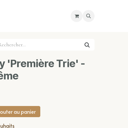
re magasin
Nous découvrir
Cours
 'Première Trie' -
rême
outer au panier
ouhaits