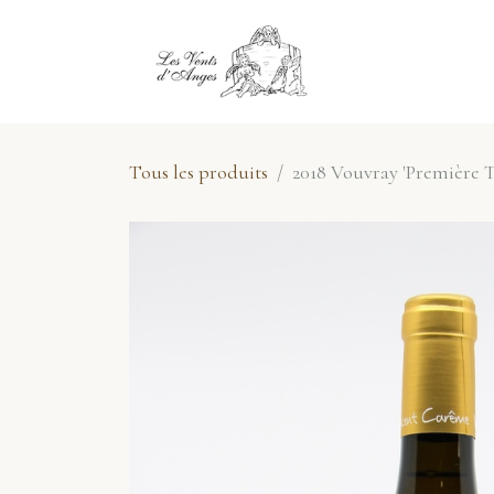
Se rendre au contenu
E-Shop
No
Tous les produits
2018 Vouvray 'Première T