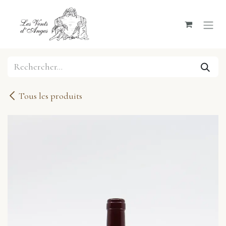
Se rendre au contenu
Tous les produits