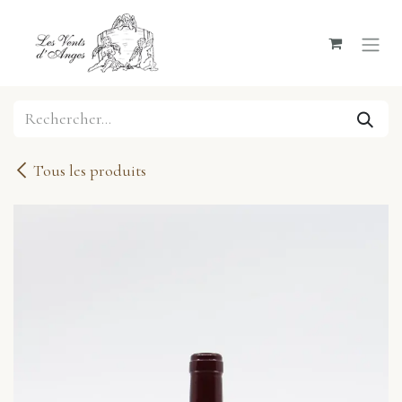
Se rendre au contenu
Tous les produits