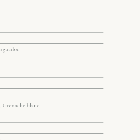
anguedoc
e, Grenache blanc
s