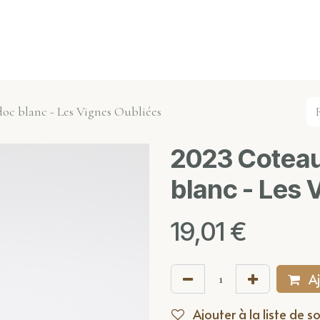
s événements
Nos actualités
Nos partenaires
Not
oc blanc - Les Vignes Oubliées
2023 Cotea
blanc - Les 
19,01
€
Aj
Ajouter à la liste de s