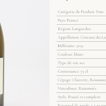
Catégorie de Produit
:
Vins
Pays
:
France
Région
:
Languedoc
Appellation
:
Coteaux du L
Millésime
:
2023
Couleur
:
blanc
Type de vin
:
sec
Contenance
:
75 cl
Cépage
:
Clairette, Roussan
Viticulture
:
Raisonnée
Style
:
Fruité et complexe
Potentiel de garde
:
5 à 10 an