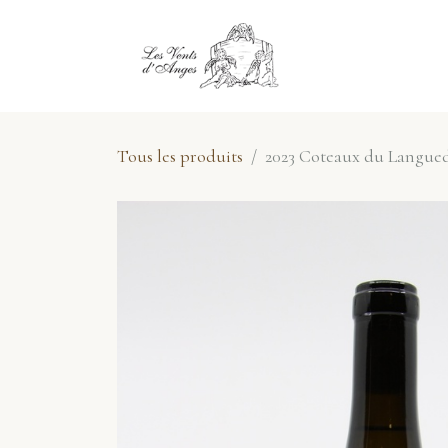
Se rendre au contenu
E-Shop
No
Tous les produits
2023 Coteaux du Langued