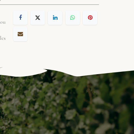
 ou
les