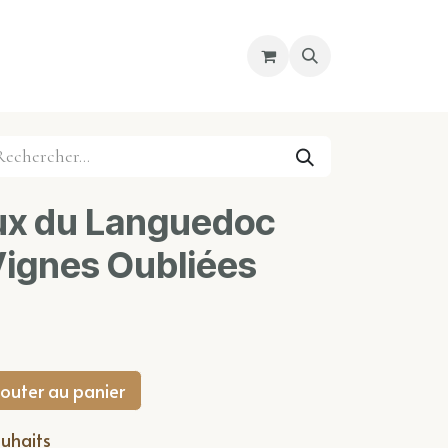
re magasin
Nous découvrir
Cours
ux du Languedoc
Vignes Oubliées
outer au panier
ouhaits