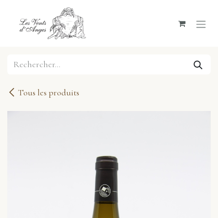
Se rendre au contenu
Tous les produits