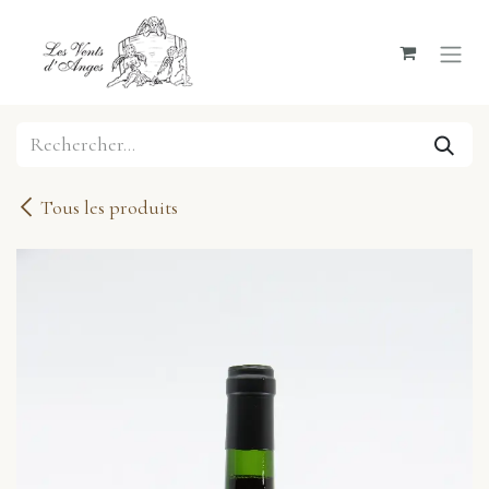
Se rendre au contenu
Tous les produits