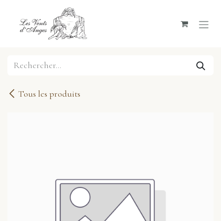
Se rendre au contenu
Tous les produits