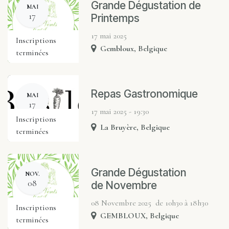
Grande Dégustation de
MAI
17
Printemps
17 mai 2025
Inscriptions
Gembloux
,
Belgique
terminées
Repas Gastronomique
MAI
17
17 mai 2025 - 19:30
Inscriptions
La Bruyère
,
Belgique
terminées
Grande Dégustation
NOV.
08
de Novembre
08 Novembre 2025 ​de 10h30 à 18h30
Inscriptions
GEMBLOUX
,
Belgique
terminées