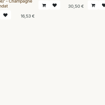
e)' - Champagne
ndat
30,50
€
16,53
€