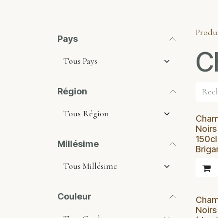
Produ
Pays
C
Région
Cham
Noirs 
150c
Millésime
Briga
Couleur
Cham
Noirs