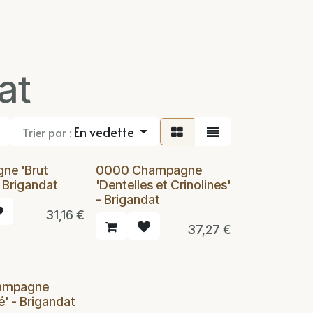
at
En vedette
Trier par :
ne 'Brut
0000 Champagne
- Brigandat
'Dentelles et Crinolines'
- Brigandat
31,16
€
37,27
€
ampagne
é' - Brigandat