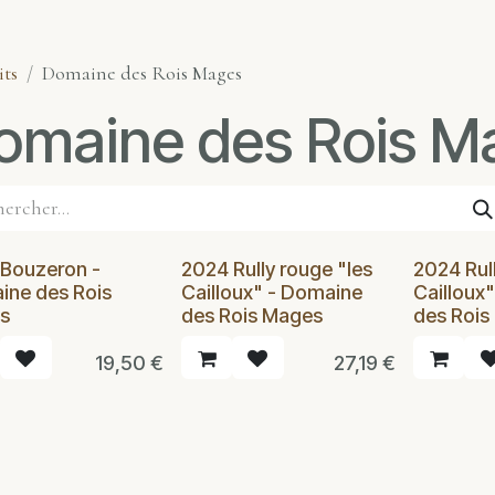
its
Domaine des Rois Mages
omaine des Rois M
Bouzeron -
2024 Rully rouge "les
2024 Rull
ne des Rois
Cailloux" - Domaine
Cailloux
s
des Rois Mages
des Rois
19,50
€
27,19
€