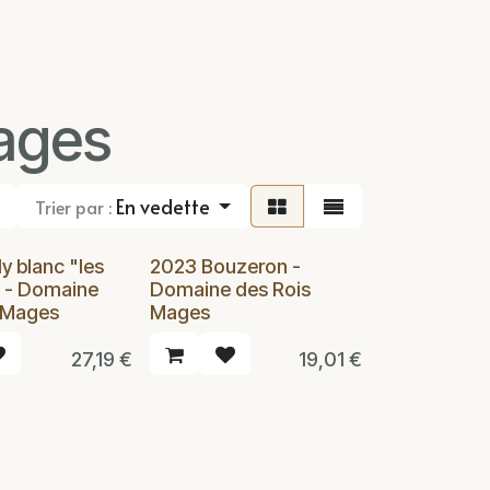
ages
En vedette
Trier par :
y blanc "les
2023 Bouzeron -
" - Domaine
Domaine des Rois
 Mages
Mages
27,19
€
19,01
€