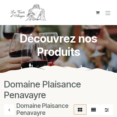
Se rendre au contenu
Découvrez nos
Produits
Domaine Plaisance
Penavayre
Domaine Plaisance
Penavayre