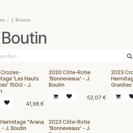
its
J. Boutin
 Boutin
 Crozes-
2020 Côte-Rotie
2023 Cr
tage 'Les Hauts
'Bonneveaux' - J.
Hermitag
es' 150cl - J.
Boutin
Granites 
n
52,07
€
41,98
€
 Hermitage "Arena
2023 Côte-Rotie
 - J. Boutin
'Bonneveaux' - J.