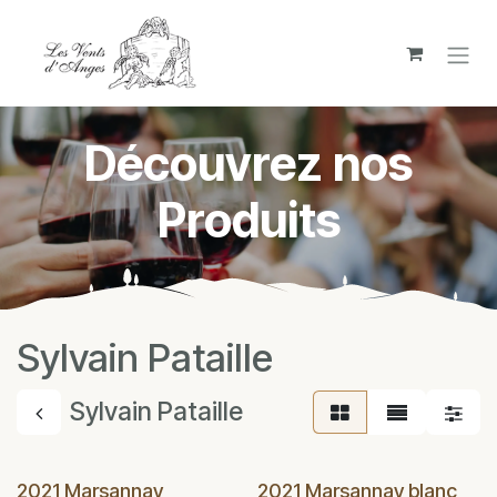
Se rendre au contenu
Découvrez nos
Produits
Sylvain Pataille
Sylvain Pataille
2021 Marsannay
2021 Marsannay blanc