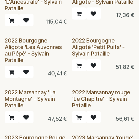
'L'Ancestrale' - Sylvain
Aligoté - Sylvain Pataille
Pataille
17,36
€
115,04
€
2022 Bourgogne
2022 Bourgogne
Aligoté 'Les Auvonnes
Aligoté 'Petit Puits' -
au Pépé' - Sylvain
Sylvain Pataille
Pataille
51,82
€
40,41
€
2022 Marsannay 'La
2022 Marsannay rouge
Montagne' - Sylvain
'Le Chapitre' - Sylvain
Pataille
Pataille
47,52
€
56,61
€
2023 Bourgogne Rouge
2023 Marsannay 'rouge'