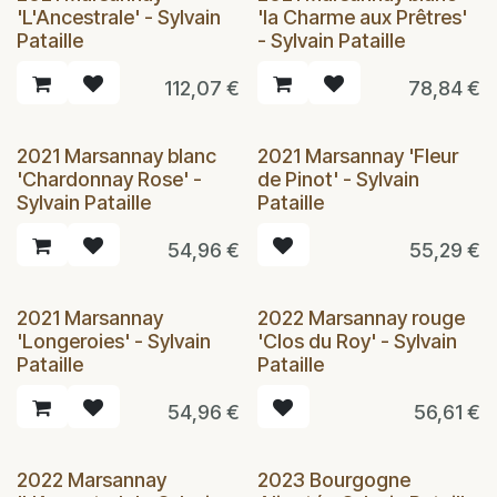
'L'Ancestrale' - Sylvain
'la Charme aux Prêtres'
Pataille
- Sylvain Pataille
112,07
€
78,84
€
2021 Marsannay blanc
2021 Marsannay 'Fleur
'Chardonnay Rose' -
de Pinot' - Sylvain
Sylvain Pataille
Pataille
54,96
€
55,29
€
2021 Marsannay
2022 Marsannay rouge
'Longeroies' - Sylvain
'Clos du Roy' - Sylvain
Pataille
Pataille
54,96
€
56,61
€
2022 Marsannay
2023 Bourgogne