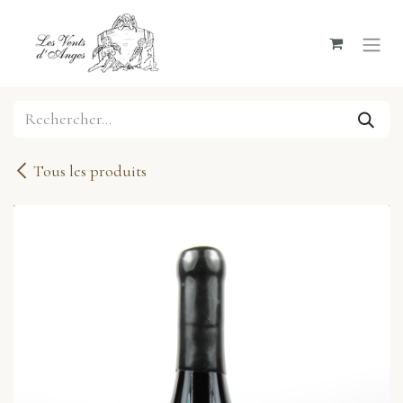
Se rendre au contenu
Tous les produits