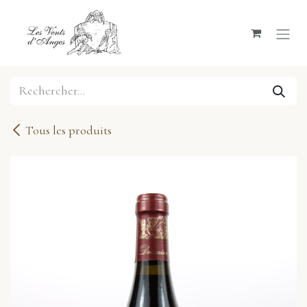
Se rendre au contenu
Tous les produits