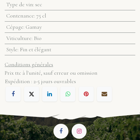
Type de vin
:
sec
Contenance
:
75 cl
Cépage
:
Gamay
Viticulture
:
Bio
Style
:
Fin et élégant
Conditions générales
Prix ttc à l'unité, sauf erreur ou omission
Expédition : 2-5 jours ouvrables