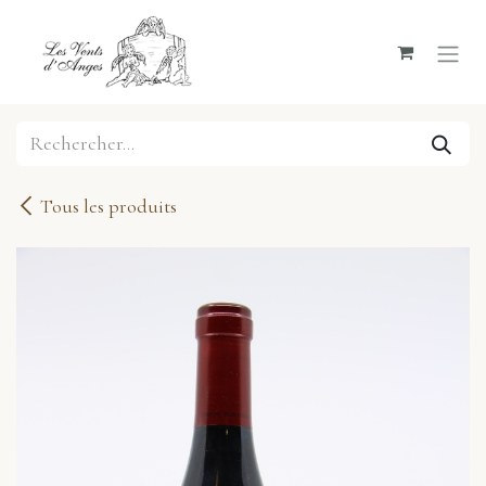
Se rendre au contenu
Tous les produits