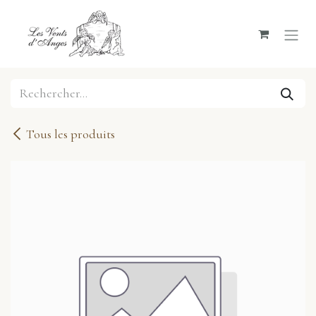
Se rendre au contenu
Tous les produits