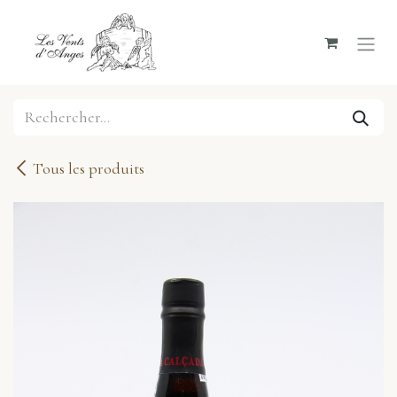
Se rendre au contenu
Tous les produits