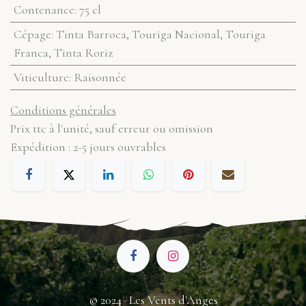
Contenance
:
75 cl
Cépage
:
Tinta Barroca, Touriga Nacional, Touriga
Franca, Tinta Roriz
Viticulture
:
Raisonnée
Conditions générales
Prix ttc à l'unité, sauf erreur ou omission
Expédition : 2-5 jours ouvrables
© 2024 · Les Vents d'Anges