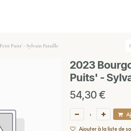
s événements
Nos actualités
Nos partenaires
Not
tit Puits' - Sylvain Pataille
2023 Bourgo
Puits' - Sylv
54,30
€
Aj
Ajouter à la liste de s