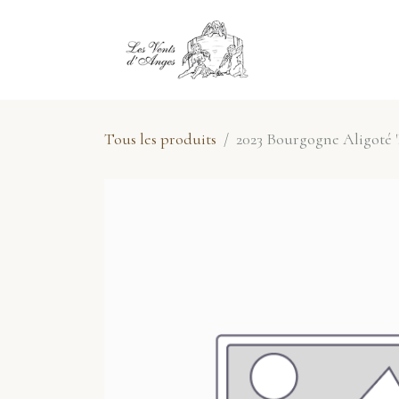
Se rendre au contenu
E-Shop
No
Tous les produits
2023 Bourgogne Aligoté 'Pe