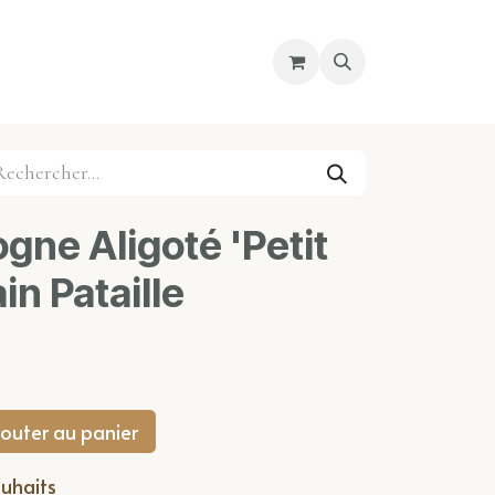
re magasin
Nous découvrir
Cours
gne Aligoté 'Petit
ain Pataille
outer au panier
ouhaits