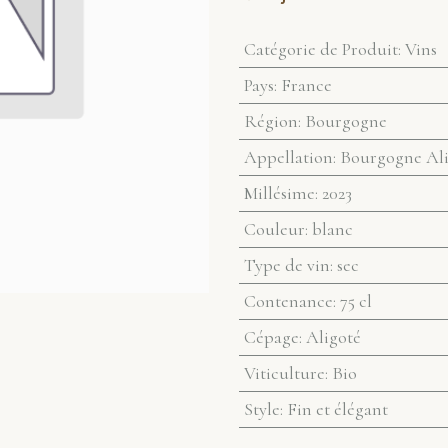
Catégorie de Produit
:
Vins
Pays
:
France
Région
:
Bourgogne
Appellation
:
Bourgogne Ali
Millésime
:
2023
Couleur
:
blanc
Type de vin
:
sec
Contenance
:
75 cl
Cépage
:
Aligoté
Viticulture
:
Bio
Style
:
Fin et élégant