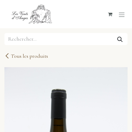
Se rendre au contenu
Tous les produits