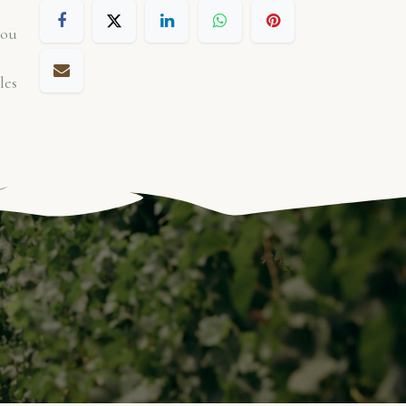
 ou
les