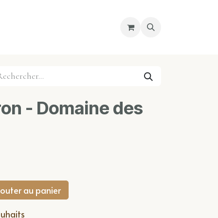
re magasin
Nous découvrir
Cours
on - Domaine des
outer au panier
ouhaits