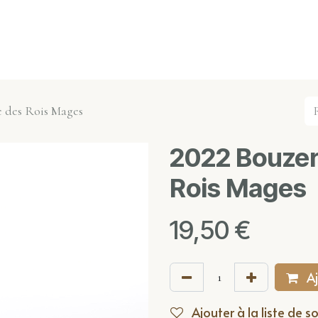
s événements
Nos actualités
Nos partenaires
Not
 des Rois Mages
2022 Bouzer
Rois Mages
19,50
€
Aj
Ajouter à la liste de s