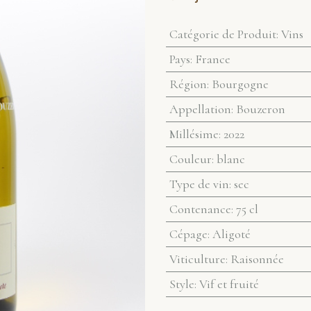
Catégorie de Produit
:
Vins
Pays
:
France
Région
:
Bourgogne
Appellation
:
Bouzeron
Millésime
:
2022
Couleur
:
blanc
Type de vin
:
sec
Contenance
:
75 cl
Cépage
:
Aligoté
Viticulture
:
Raisonnée
Style
:
Vif et fruité