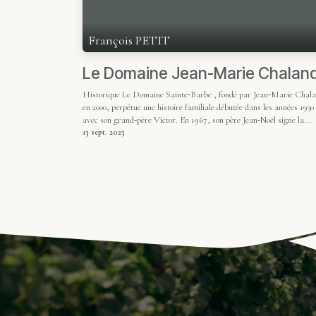
François PETIT
Le Domaine Jean-Marie Chalan
Historique Le Domaine Sainte‑Barbe , fondé par Jean‑Marie Chal
en 2000, perpétue une histoire familiale débutée dans les années 1930
avec son grand‑père Victor. En 1967, son père Jean‑Noël signe la...
13 sept. 2025