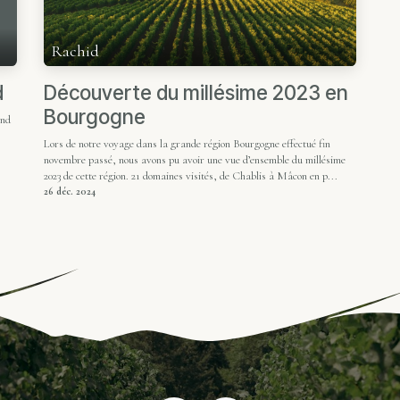
Rachid
d
Découverte du millésime 2023 en
Bourgogne
and
Lors de notre voyage dans la grande région Bourgogne effectué fin
novembre passé, nous avons pu avoir une vue d’ensemble du millésime
2023 de cette région. 21 domaines visités, de Chablis à Mâcon en p...
26 déc. 2024