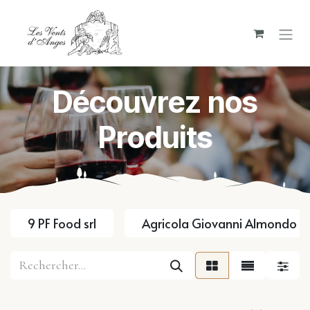
Se rendre au contenu
Découvrez nos
Produits
9 PF Food srl
Agricola Giovanni Almondo