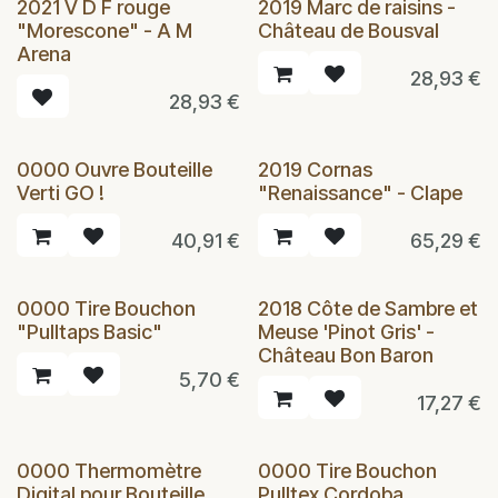
2021 V D F rouge
2019 Marc de raisins -
"Morescone" - A M
Château de Bousval
Arena
28,93
€
28,93
€
0000 Ouvre Bouteille
2019 Cornas
Verti GO !
"Renaissance" - Clape
40,91
€
65,29
€
0000 Tire Bouchon
2018 Côte de Sambre et
"Pulltaps Basic"
Meuse 'Pinot Gris' -
Château Bon Baron
5,70
€
17,27
€
0000 Thermomètre
0000 Tire Bouchon
Digital pour Bouteille
Pulltex Cordoba