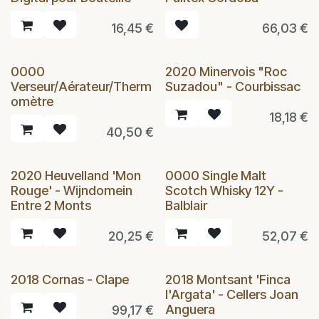
16,45
€
66,03
€
0000
2020 Minervois "Roc
Verseur/Aérateur/Therm
Suzadou" - Courbissac
omètre
18,18
€
40,50
€
2020 Heuvelland 'Mon
0000 Single Malt
Rouge' - Wijndomein
Scotch Whisky 12Y -
Entre 2 Monts
Balblair
20,25
€
52,07
€
2018 Cornas - Clape
2018 Montsant 'Finca
l'Argata' - Cellers Joan
Anguera
99,17
€