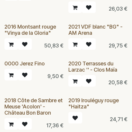
26,03
€
2016 Montsant rouge
2021 VDF blanc "BG" -
"Vinya de la Gloria"
AM Arena
50,83
€
29,75
€
0000 Jerez Fino
2020 Terrasses du
Larzac '' - Clos Maïa
9,50
€
20,58
€
2018 Côte de Sambre et
2019 Irouléguy rouge
Meuse 'Acolon' -
"Haitza"
Château Bon Baron
24,71
€
17,36
€